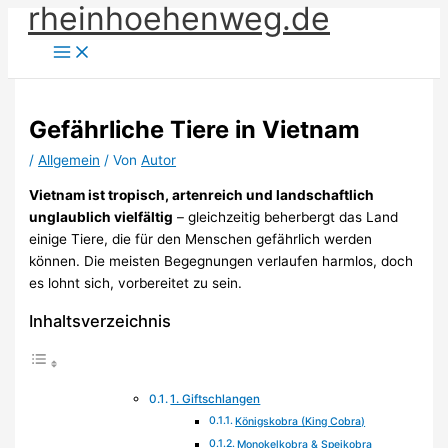
rheinhoehenweg.de
Zum
Inhalt
springen
Gefährliche Tiere in Vietnam
/
Allgemein
/ Von
Autor
Vietnam ist tropisch, artenreich und landschaftlich
unglaublich vielfältig
– gleichzeitig beherbergt das Land
einige Tiere, die für den Menschen gefährlich werden
können. Die meisten Begegnungen verlaufen harmlos, doch
es lohnt sich, vorbereitet zu sein.
Inhaltsverzeichnis
1. Giftschlangen
Königskobra (King Cobra)
Monokelkobra & Speikobra