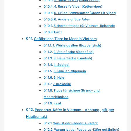
3. Speikobra (Spitting Cobra)
4. Russell’s Viper (Kettenviper)
5. Grüne Bambusotter (Green Pit Viper)
6. Andere giftige Arten
Sicherheitstipps für Vietnam-Reisende
Fazit
Gefährliche Tiere im Meer in Vietnam
1. Würfelquallen (Box Jellyfish)
2. Steinfische (Stonefish)
3. Feuerfische (Lionfish)
4. Seeigel
5. Quallen allgemein
6. Haie
7. Krokodile
Tipps für sichere Strand- und
Meererlebnisse
Fazit
Paederus-Käfer in Vietnam – Achtung, giftiger
Hautkontakt
Was ist der Paederus-Käfer?
Warum ist der Paederus-Käfer gefährlich?