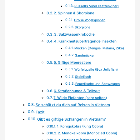
Russell’s Viper (Kettenviper)
2. Spinnen & Skorpione
Große Vogelspinnen
Skorpione
3. Salzwasserkrokodile
4. Krankheitsübertragende Insekten
Mücken (Dengue, Malaria, Zika)
Sandmücken
5. Giftige Meerestiere
Würfelqualle (Box Jellyfish)
Steinfisch
Feuerfische und Seewespen
6. Straßenhunde & Tollwut
7. Wilde Elefanten (sehr selten)
So schützt du dich auf Reisen in Vietnam
Fazit
Gibt es giftige Schlangen in Vietnam?
1. Königskobra (King Cobra)
2. Monokelkobra (Monocled Cobra)