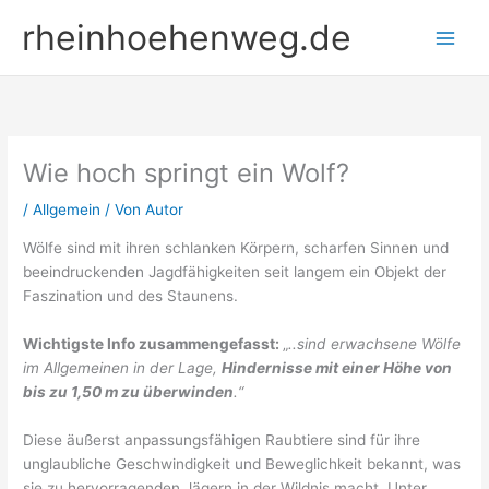
Zum
rheinhoehenweg.de
Inhalt
springen
Wie hoch springt ein Wolf?
/
Allgemein
/ Von
Autor
Wölfe sind mit ihren schlanken Körpern, scharfen Sinnen und
beeindruckenden Jagdfähigkeiten seit langem ein Objekt der
Faszination und des Staunens.
Wichtigste Info zusammengefasst:
„
..sind erwachsene Wölfe
im Allgemeinen in der Lage,
Hindernisse mit einer Höhe von
bis zu 1,50 m zu überwinden
.“
Diese äußerst anpassungsfähigen Raubtiere sind für ihre
unglaubliche Geschwindigkeit und Beweglichkeit bekannt, was
sie zu hervorragenden Jägern in der Wildnis macht. Unter