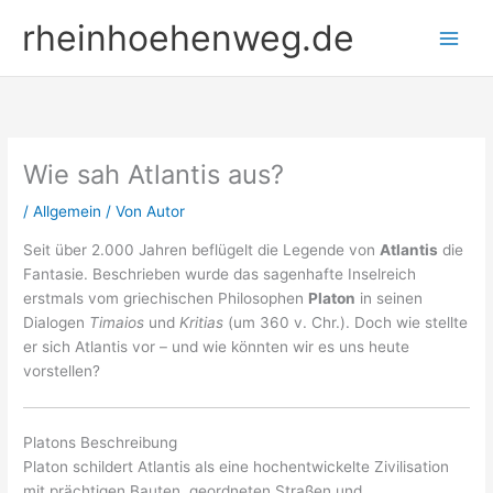
Zum
rheinhoehenweg.de
Inhalt
springen
Wie sah Atlantis aus?
/
Allgemein
/ Von
Autor
Seit über 2.000 Jahren beflügelt die Legende von
Atlantis
die
Fantasie. Beschrieben wurde das sagenhafte Inselreich
erstmals vom griechischen Philosophen
Platon
in seinen
Dialogen
Timaios
und
Kritias
(um 360 v. Chr.). Doch wie stellte
er sich Atlantis vor – und wie könnten wir es uns heute
vorstellen?
Platons Beschreibung
Platon schildert Atlantis als eine hochentwickelte Zivilisation
mit prächtigen Bauten, geordneten Straßen und