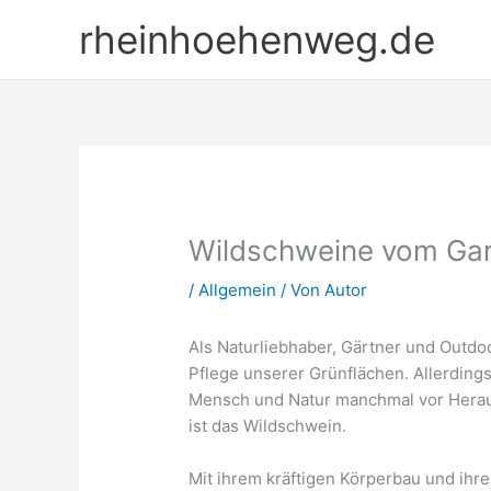
Zum
rheinhoehenweg.de
Inhalt
springen
Wildschweine vom Gart
/
Allgemein
/ Von
Autor
Als Naturliebhaber, Gärtner und Outdo
Pflege unserer Grünflächen. Allerding
Mensch und Natur manchmal vor Herau
ist das Wildschwein.
Mit ihrem kräftigen Körperbau und ihr